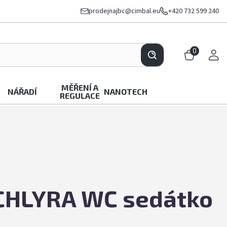
prodejnajbc@cimbal.eu
+420 732 599 240
0
MĚŘENÍ A
NÁŘADÍ
NANOTECH
REGULACE
HLYRA WC sedátko