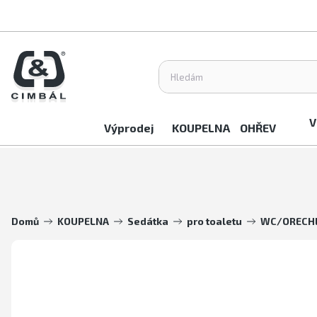
V
Výprodej
KOUPELNA
OHŘEV
Domů
KOUPELNA
Sedátka
pro toaletu
WC/ORECHL