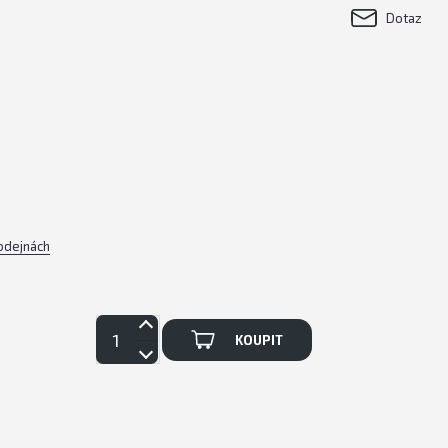
Dotaz
rodejnách
KOUPIT