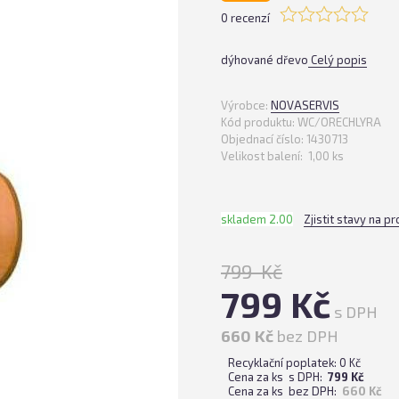
0 recenzí
dýhované dřevo
Celý popis
Výrobce:
NOVASERVIS
Kód produktu:
WC/ORECHLYRA
Objednací číslo:
1430713
Velikost balení:
1,00 ks
skladem 2.00
Zjistit stavy na p
799 Kč
799 Kč
s DPH
660 Kč
bez DPH
Recyklační poplatek: 0 Kč
Cena za ks s DPH:
799 Kč
Cena za ks bez DPH:
660 Kč