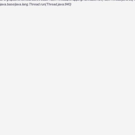
java.base/java.lang.Thread.run(Thread.java:840)