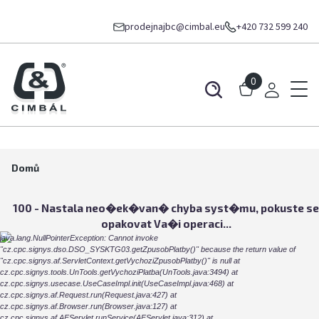
prodejnajbc@cimbal.eu
+420 732 599 240
0
Domů
100 - Nastala neo�ek�van� chyba syst�mu, pokuste se
opakovat Va�i operaci...
java.lang.NullPointerException: Cannot invoke
"cz.cpc.signys.dso.DSO_SYSKTG03.getZpusobPlatby()" because the return value of
"cz.cpc.signys.af.ServletContext.getVychoziZpusobPlatby()" is null at
cz.cpc.signys.tools.UnTools.getVychoziPlatba(UnTools.java:3494) at
cz.cpc.signys.usecase.UseCaseImpl.init(UseCaseImpl.java:468) at
cz.cpc.signys.af.Request.run(Request.java:427) at
cz.cpc.signys.af.Browser.run(Browser.java:127) at
cz.cpc.signys.af.AFServlet.runService(AFServlet.java:312) at