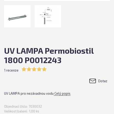
UV LAMPA Permobiostil
1800 P0012243
1 recenze
Dotaz
UV LAMPA pro nezávadnou vodu
Celý popis
Objednací číslo:
7030032
Velikost balení:
1,00 ks