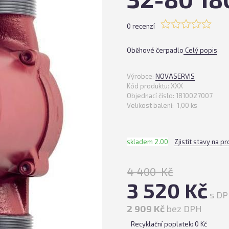
0 recenzí
Oběhové čerpadlo
Celý popis
Výrobce:
NOVASERVIS
Kód produktu:
XXX
Objednací číslo:
1810027007
Velikost balení:
1,00 ks
skladem 2.00
Zjistit stavy na p
4 400 Kč
3 520 Kč
s D
2 909 Kč
bez DPH
Recyklační poplatek: 0 Kč