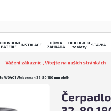
ODOVODNÍ
DŮM a
EKOLOGICKÉ
INSTALACE
STAVBA
BATERIE
ZAHRADA
toalety
Vážení zákazníci, Vítejte na našich stránkách
lo W0401 Weberman 32-80 180 mm oběh
Čerpadl
32-80 1