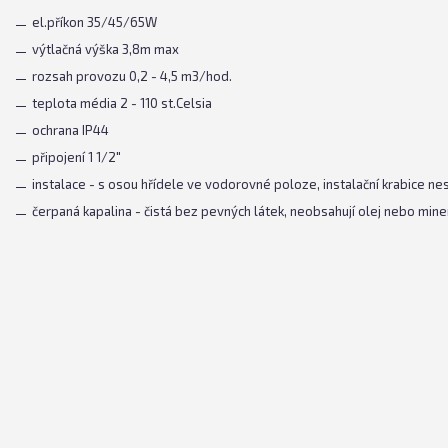
el.příkon 35/45/65W
výtlačná výška 3,8m max
rozsah provozu 0,2 - 4,5 m3/hod.
teplota média 2 - 110 st.Celsia
ochrana IP44
připojení 1 1/2"
instalace - s osou hřídele ve vodorovné poloze, instalační krabice n
čerpaná kapalina - čistá bez pevných látek, neobsahují olej nebo miner