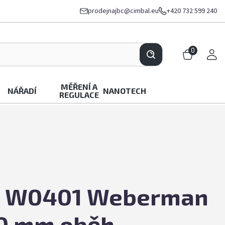
prodejnajbc@cimbal.eu
+420 732 599 240
0
MĚŘENÍ A
NÁŘADÍ
NANOTECH
REGULACE
o W0401 Weberman
80 mm oběh