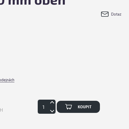
Dotaz
rodejnách
KOUPIT
PH